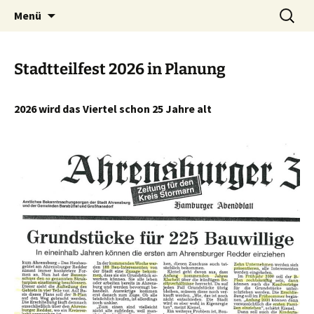
Ahrensburg, Schleswig-Holstein
Zum
Suchen
Interessenvertretung
Menü
Inhalt
nach:
Ahrensburger Kamp e. V.
springen
Stadtteilfest 2026 in Planung
2026 wird das Viertel schon 25 Jahre alt