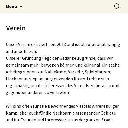
Ahrensburg, Schleswig-Holstein
Zum
Suchen
Interessenvertretung
Menü
Inhalt
nach:
Ahrensburger Kamp e. V.
springen
Verein
Unser Verein existiert seit 2013 und ist absolut unabhängig
und unpolitisch.
Unserer Gründung liegt der Gedanke zugrunde, dass wir
gemeinsam mehr bewegen können und keiner allein steht.
Arbeitsgruppen zur Nahwärme, Verkehr, Spielplätzen,
Flächennutzung im angrenzenden Raum treffen sich
regelmäßig, um die Interessen des Viertels zu beraten und
gegenüber anderen zu vertreten.
Wir sind offen für alle Bewohner des Viertels Ahrensburger
Kamp, aber auch für die Nachbarn angrenzender Gebiete
und für Freunde und Interessierte aus der ganzen Stadt.