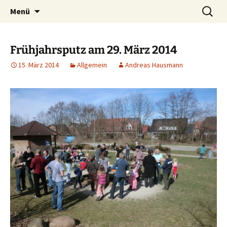
Ahrensburg, Schleswig-Holstein
Zum
Suchen
Interessenvertretung
Menü
Inhalt
nach:
Ahrensburger Kamp e. V.
springen
Frühjahrsputz am 29. März 2014
15. März 2014
Allgemein
Andreas Hausmann