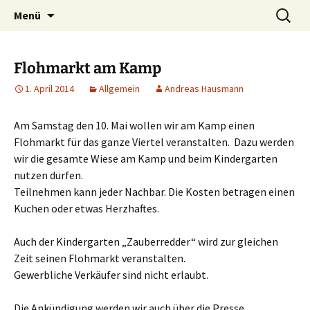
Ahrensburg, Schleswig-Holstein
Zum
Suchen
Interessenvertretung
Menü
Inhalt
nach:
Ahrensburger Kamp e. V.
springen
Flohmarkt am Kamp
1. April 2014
Allgemein
Andreas Hausmann
Am Samstag den 10. Mai wollen wir am Kamp einen
Flohmarkt für das ganze Viertel veranstalten. Dazu werden
wir die gesamte Wiese am Kamp und beim Kindergarten
nutzen dürfen.
Teilnehmen kann jeder Nachbar. Die Kosten betragen einen
Kuchen oder etwas Herzhaftes.
Auch der Kindergarten „Zauberredder“ wird zur gleichen
Zeit seinen Flohmarkt veranstalten.
Gewerbliche Verkäufer sind nicht erlaubt.
Die Ankündigung werden wir auch über die Presse