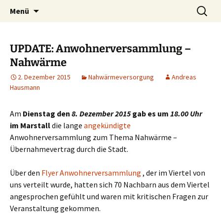
Ahrensburg, Schleswig-Holstein
Zum
Suchen
Interessenvertretung
Menü
Inhalt
nach:
Ahrensburger Kamp e. V.
springen
UPDATE: Anwohnerversammlung –
Nahwärme
2. Dezember 2015
Nahwärmeversorgung
Andreas
Hausmann
Am
Dienstag den
8. Dezember 2015
gab es um
18.00 Uhr
im Marstall
die lange
angekündigte
Anwohnerversammlung zum Thema Nahwärme –
Übernahmevertrag durch die Stadt.
Über den
Flyer Anwohnerversammlung
, der im Viertel von
uns verteilt wurde, hatten sich 70 Nachbarn aus dem Viertel
angesprochen gefühlt und waren mit kritischen Fragen zur
Veranstaltung gekommen.