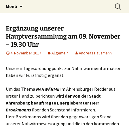
Ahrensburg, Schleswig-Holstein
Zum
Suchen
Interessenvertretung
Menü
Inhalt
nach:
Ahrensburger Kamp e. V.
springen
Ergänzung unserer
Hauptversammlung am 09. November
– 19.30 Uhr
4. November 2017
Allgemein
Andreas Hausmann
Unseren Tagesordnungpunkt zur Nahmwärmeinformation
haben wir kurzfristig ergänzt:
Um das Thema
NAHWÄRME
im Ahrensburger Redder aus
erster Hand zu berichten wird
der von der Stadt
Ahrensburg beauftragte Energieberater Herr
Broekmanns
über den Sachstand informieren.
Herr Broekmanns wird über den gegenwärtigen Stand
unserer Nahwärmeversorgung und die in den kommenden