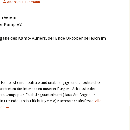
Andreas Hausmann
en Verein
splan
r Kamp e.V.
usgabe des Kamp-Kuriers, der Ende Oktober bei euch im
Kamp ist eine neutrale und unabhängige und unpolitische
vertreten die Interessen unserer Bürger - Arbeitsfelder
utzungsplan Flüchtlingsunterkunft (Haus Am Anger - in
n Freundeskreis Flüchtlinge e.V.) Nachbarschaftsfeste
Alle
gen
→