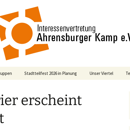
n
nvertretung Ah
ruppen
Stadtteilfest 2026 in Planung
Unser Viertel
Te
rgung
er erscheint
haften
t
ndliche