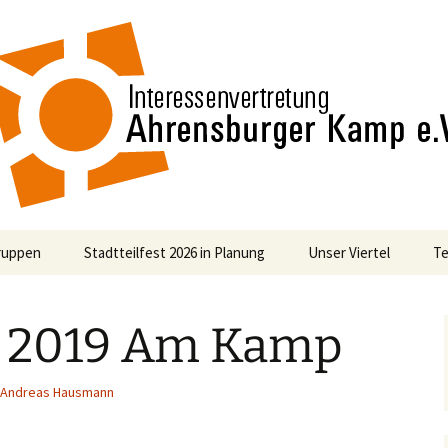
n
nvertretung Ah
ruppen
Stadtteilfest 2026 in Planung
Unser Viertel
Te
rgung
t 2019 Am Kamp
haften
Andreas Hausmann
ndliche