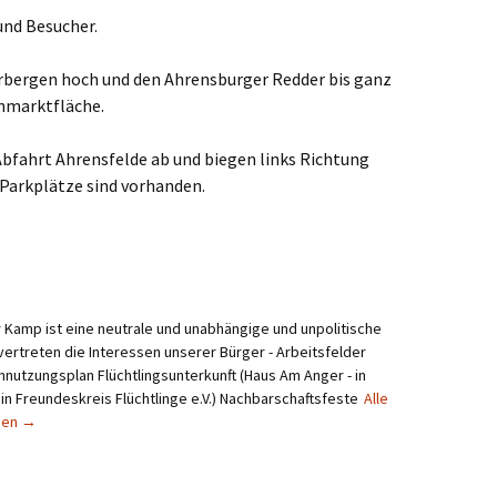
und Besucher.
erbergen hoch und den Ahrensburger Redder bis ganz
ohmarktfläche.
bfahrt Ahrensfelde ab und biegen links Richtung
Parkplätze sind vorhanden.
Kamp ist eine neutrale und unabhängige und unpolitische
vertreten die Interessen unserer Bürger - Arbeitsfelder
utzungsplan Flüchtlingsunterkunft (Haus Am Anger - in
n Freundeskreis Flüchtlinge e.V.) Nachbarschaftsfeste
Alle
gen
→