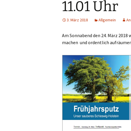
11.01 Uhr
Haus am Anger
3. März 2018
Allgemein
An
Flächennutzung
Am Sonnabend den 24. März 2018 wo
machen und ordentlich aufräumen