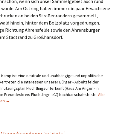
ehr schön, wenn sich unser Sammelgebiet auch rund
n würde: Am Ostring haben immer ein paar Erwachsene
olzbrücken an beiden Straßenrändern gesammelt,
rwald hinein, hinter dem Bolzplatz vorgedrungen.
ege Richtung Ahrensfelde sowie den Ahrensburger
am Stadtrand zu Großhansdorf.
Kamp ist eine neutrale und unabhängige und unpolitische
vertreten die Interessen unserer Bürger - Arbeitsfelder
utzungsplan Flüchtlingsunterkunft (Haus Am Anger - in
n Freundeskreis Flüchtlinge e.V.) Nachbarschaftsfeste
Alle
gen
→
– Mängelbehebung im Viertel