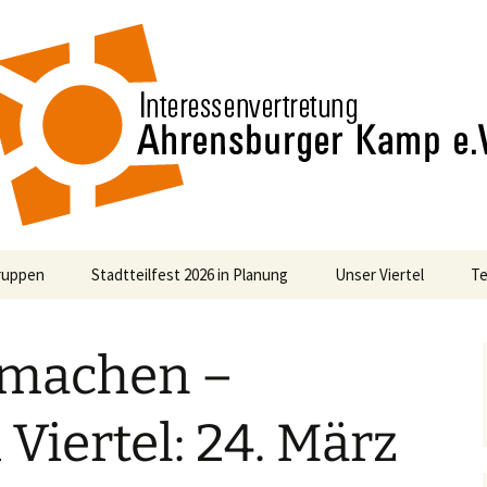
n
nvertretung Ah
ruppen
Stadtteilfest 2026 in Planung
Unser Viertel
Te
rgung
emachen –
haften
 Viertel: 24. März
ndliche